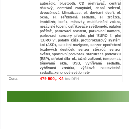
autorádio, bluetooth, CD přehrávač, centrál
dálkový, centrální zamykání, denní svícení,
dvouzónová klimatizace, el. dovírání dveří, el.
okna, el. seřiditelná sedadla, el. zrcátka,
imobilizér, isofix, mlhovky, multifunkční volant,
nezávislé topení, ostřikovače světlometů, palubní
počítač, parkovací asistent, parkovací kamera,
parkovací senzory přední, plní 'EURO I', plní
'EURO V', potahy kůže, protiprokluzový systém
kol (ASR), satelitní navigace, senzor opotřebení
brzdových destiček, senzor stěračů, senzor
světel, sportovní podvozek, stabilizace podvozku
(ESP), střešní šíbr el., tažné zařízení, tempomat,
tónovaná skla, USB, vyhřívaná sedadla,
vyhřívaná zrcátka, výškově nastavitelná
sedadla, xenonové světlomety
479 900,- Kč
Cena:
bez DPH