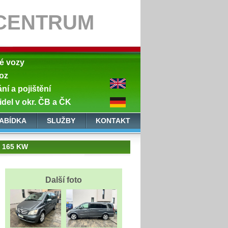
CENTRUM
né vozy
oz
í a pojištění
idel v okr. ČB a ČK
ABÍDKA
SLUŽBY
KONTAKT
 165 KW
Další foto