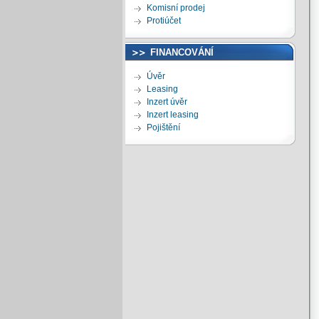
Komisní prodej
Protiúčet
FINANCOVÁNÍ
Úvěr
Leasing
Inzert úvěr
Inzert leasing
Pojištění