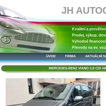
JH AUTO
Kvalitní a prověře
Prodej, výkup, dov
Výhodné financován
Převody na ev. voz
ÚVOD
FIRMA
AKTUÁLNÍ N
MERCEDES-BENZ VIANO 3,0 CDI V6