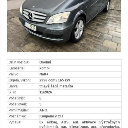
Druh vozidla:
Osobní
Karoserie:
kombi
Palivo:
Nafta
Objem, výkon:
2998 ccm / 165 kW
Barva:
tmavě šedá metalíza
STK:
11/2026
Počet míst:
6
Počet dveří:
5
První majitel:
ANO
Poznámka:
Koupeno v CH
Výbava:
6x airbag, ABS, aut. aktivace výstražných
světlometů, aut. klimatizace, aut. převodovka,