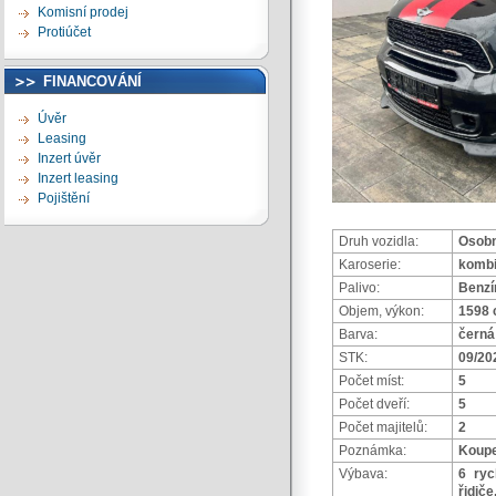
Komisní prodej
Protiúčet
FINANCOVÁNÍ
Úvěr
Leasing
Inzert úvěr
Inzert leasing
Pojištění
Druh vozidla:
Osobn
Karoserie:
komb
Palivo:
Benzí
Objem, výkon:
1598 
Barva:
černá
STK:
09/20
Počet míst:
5
Počet dveří:
5
Počet majitelů:
2
Poznámka:
Koupe
Výbava:
6 ryc
řidič