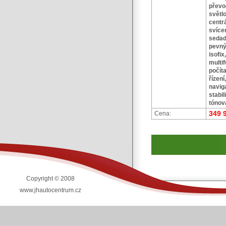
přev
světl
centr
svícen
sedad
pevný
isofix
multi
počít
řízení
navi
stabi
tónov
349 
Cena:
Copyright © 2008
www.jhautocentrum.cz