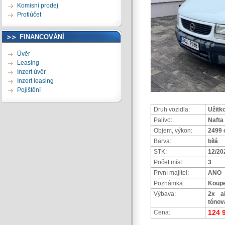
Komisní prodej
Protiúčet
FINANCOVÁNÍ
Úvěr
Leasing
Inzert úvěr
Inzert leasing
Pojištění
Druh vozidla:
Užitk
Palivo:
Nafta
Objem, výkon:
2499 
Barva:
bílá
STK:
12/20
Počet míst:
3
První majitel:
ANO
Poznámka:
Koupe
Výbava:
2x ai
tónov
124 
Cena: