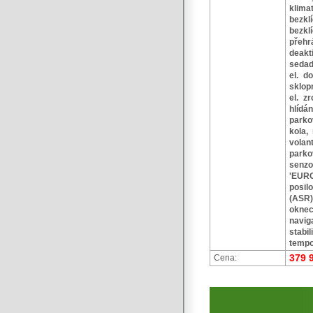
klima
bezkl
bezkl
přehr
deakt
sedad
el. do
sklop
el. z
hlídá
parko
kola,
vola
parko
senzo
'EUR
posil
(ASR)
okne
navi
stabi
tempo
379 
Cena: