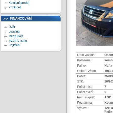
Komisní prodej
Protiúčet
FINANCOVÁNÍ
Úvěr
Leasing
Inzert úvěr
Inzert leasing
Pojištění
Druh vozidla:
Osobn
Karoserie:
komb
Palivo:
Nafta
Objem, výkon:
1968 
Barva:
modrá
STK:
10/20
Počet míst:
7
Počet dveří:
5
První majitel:
ANO
Poznámka:
Koupe
Výbava:
12x a
řidič