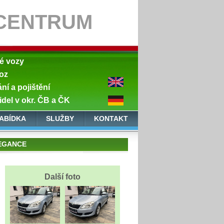
CENTRUM
né vozy
oz
í a pojištění
idel v okr. ČB a ČK
ABÍDKA
SLUŽBY
KONTAKT
LEGANCE
Další foto