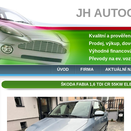
JH AUTO
Kvalitní a prověře
Prodej, výkup, dov
Výhodné financován
Převody na ev. voz
ÚVOD
FIRMA
AKTUÁLNÍ N
ŠKODA FABIA 1,6 TDI CR 55KW E