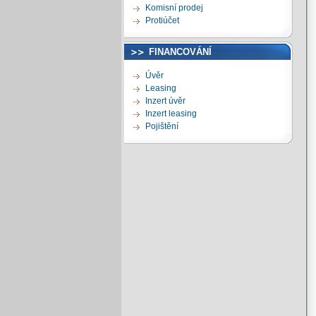
Komisní prodej
Protiúčet
FINANCOVÁNÍ
Úvěr
Leasing
Inzert úvěr
Inzert leasing
Pojištění