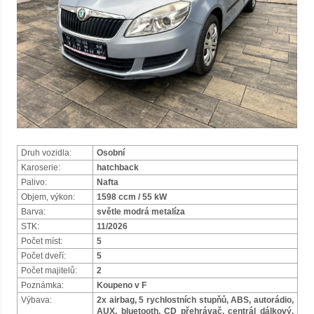
Druh vozidla:
Osobní
Karoserie:
hatchback
Palivo:
Nafta
Objem, výkon:
1598 ccm / 55 kW
Barva:
světle modrá metalíza
STK:
11/2026
Počet míst:
5
Počet dveří:
5
Počet majitelů:
2
Poznámka:
Koupeno v F
Výbava:
2x airbag, 5 rychlostních stupňů, ABS, autorádio,
AUX, bluetooth, CD přehrávač, centrál dálkový,