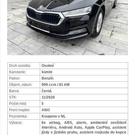
Druh vozidla:
Osobní
Karoserie:
kombi
Palivo:
Benzín
Objem, výkon:
999 ccm / 81 kW
Barva:
černá
STK:
11/2026
Počet míst:
5
První majitel:
ANO
Poznámka:
Koupeno v NL
Výbava:
6x airbag, ABS, alarm, ambientní osvětlení
interiéru, Android Auto, Apple CarPlay, asistent
jízdy v jízdním pruhu, asistent rozjezdu do kopce