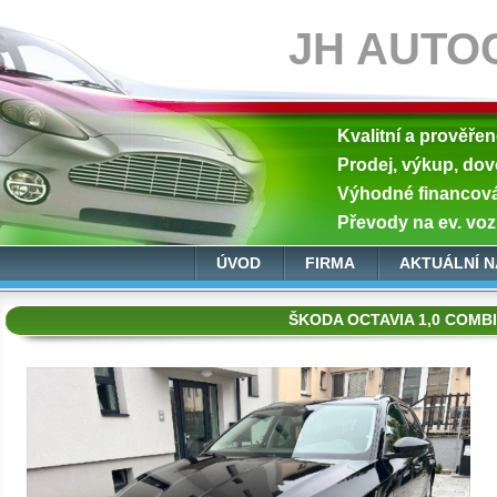
JH AUTO
Kvalitní a prověře
Prodej, výkup, dov
Výhodné financován
Převody na ev. voz
ÚVOD
FIRMA
AKTUÁLNÍ N
ŠKODA OCTAVIA 1,0 COMBI