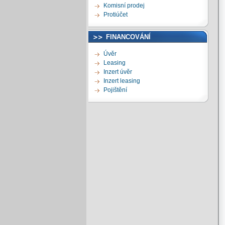
Komisní prodej
Protiúčet
FINANCOVÁNÍ
Úvěr
Leasing
Inzert úvěr
Inzert leasing
Pojištění