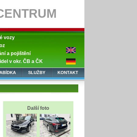
CENTRUM
né vozy
oz
í a pojištění
idel v okr. ČB a ČK
ABÍDKA
SLUŽBY
KONTAKT
Další foto