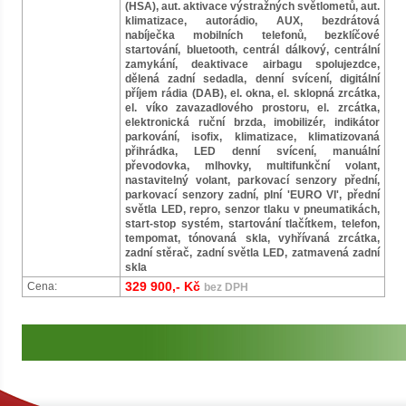
(HSA), aut. aktivace výstražných světlometů, aut.
klimatizace, autorádio, AUX, bezdrátová
nabíječka mobilních telefonů, bezklíčové
startování, bluetooth, centrál dálkový, centrální
zamykání, deaktivace airbagu spolujezdce,
dělená zadní sedadla, denní svícení, digitální
příjem rádia (DAB), el. okna, el. sklopná zrcátka,
el. víko zavazadlového prostoru, el. zrcátka,
elektronická ruční brzda, imobilizér, indikátor
parkování, isofix, klimatizace, klimatizovaná
přihrádka, LED denní svícení, manuální
převodovka, mlhovky, multifunkční volant,
nastavitelný volant, parkovací senzory přední,
parkovací senzory zadní, plní 'EURO VI', přední
světla LED, repro, senzor tlaku v pneumatikách,
start-stop systém, startování tlačítkem, telefon,
tempomat, tónovaná skla, vyhřívaná zrcátka,
zadní stěrač, zadní světla LED, zatmavená zadní
skla
329 900,- Kč
Cena:
bez DPH