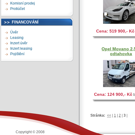
Komisní prodej
Protiúčet
FINANCOVÁNÍ
Cena: 519 900,- Kč
Úvěr
Leasing
Inzert úvěr
Inzert leasing
Opel Movano 2,
odtahovka
Pojištění
Cena: 124 900,- Kč
b
Stránka:
<<
|
1
|
2
|
3
|
Copyright © 2008